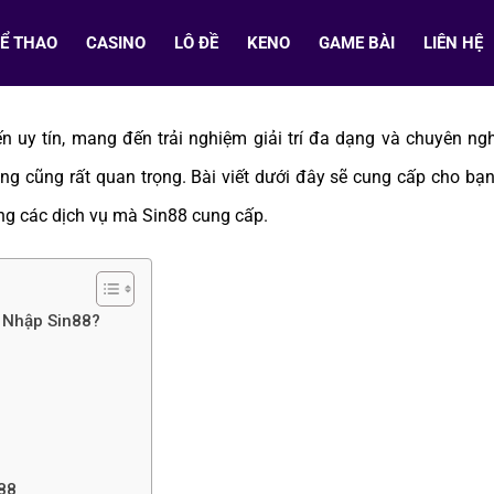
Ể THAO
CASINO
LÔ ĐỀ
KENO
GAME BÀI
LIÊN HỆ
n uy tín, mang đến trải nghiệm giải trí đa dạng và chuyên ngh
ảng cũng rất quan trọng. Bài viết dưới đây sẽ cung cấp cho bạ
ng các dịch vụ mà Sin88 cung cấp.
g Nhập Sin88?
n88