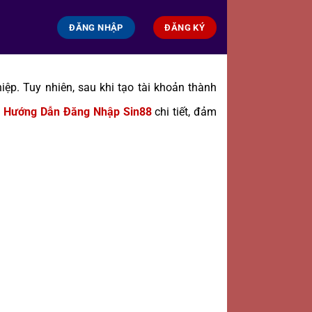
ĐĂNG NHẬP
ĐĂNG KÝ
iệp. Tuy nhiên, sau khi tạo tài khoản thành
n
Hướng Dẫn Đăng Nhập Sin88
chi tiết, đảm