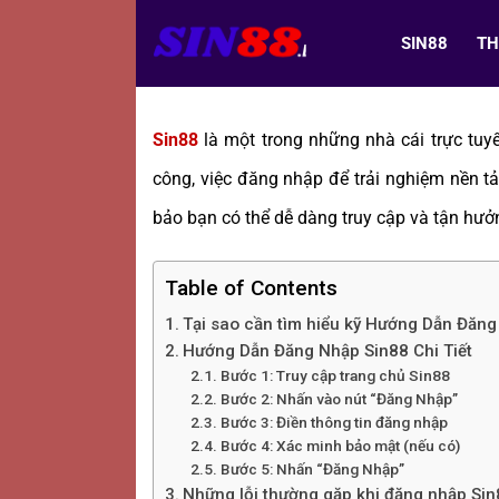
Chuyển
đến
SIN88
TH
nội
dung
Sin88
là một trong những nhà cái trực tuyế
công, việc đăng nhập để trải nghiệm nền t
bảo bạn có thể dễ dàng truy cập và tận hưở
Table of Contents
Tại sao cần tìm hiểu kỹ Hướng Dẫn Đăn
Hướng Dẫn Đăng Nhập Sin88 Chi Tiết
Bước 1: Truy cập trang chủ Sin88
Bước 2: Nhấn vào nút “Đăng Nhập”
Bước 3: Điền thông tin đăng nhập
Bước 4: Xác minh bảo mật (nếu có)
Bước 5: Nhấn “Đăng Nhập”
Những lỗi thường gặp khi đăng nhập Si