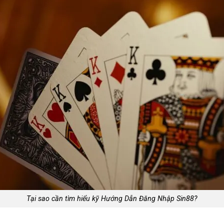
Tại sao cần tìm hiểu kỹ Hướng Dẫn Đăng Nhập Sin88?