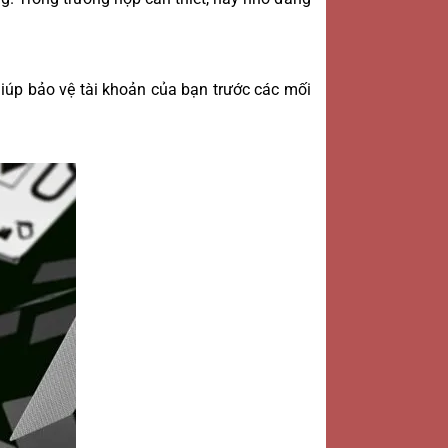
giúp bảo vệ tài khoản của bạn trước các mối