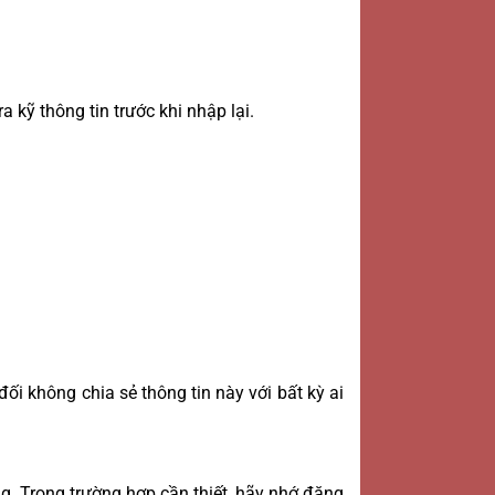
a kỹ thông tin trước khi nhập lại.
ối không chia sẻ thông tin này với bất kỳ ai
ng. Trong trường hợp cần thiết, hãy nhớ đăng