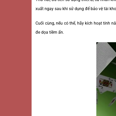
xuất ngay sau khi sử dụng để bảo vệ tài kh
Cuối cùng, nếu có thể, hãy kích hoạt tính 
đe dọa tiềm ẩn.