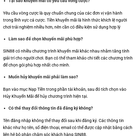
Tại sao khuyến mãi có yêu cầu vòng cược?
Yêu cầu vòng cược là quy chuẩn chung của các đơn vị vận hành
trong lĩnh vực cá cược. Tiền khuyến mãi là hình thức khích lệ người
chơi trải nghiệm nhiều hơn, nên cần có điều kiện sử dụng hợp lý
Làm sao để chọn khuyến mãi phù hợp?
SIN88 có nhiều chương trình khuyến mãi khác nhau nhằm tăng tính
giải trí cho người chơi. Bạn có thể tham khảo chi tiết các chương trình
để chọn gói phù hợp nhất cho mình.
Muốn hủy khuyến mãi phải làm sao?
Bạn vào mục Nạp Tiền trong phần tài khoản, sau đó tích chọn vào
Hủy Khuyến Mãi để hủy chương trình hiện tại.
Có thể thay đổi thông tin đã đăng ký không?
Tên đăng nhập không thể thay đổi sau khi đăng ký. Các thông tin
khác như họ tên, số điện thoại, email có thể được cập nhật bằng cách
liên hệ bộ phận chăm sóc khách hàng SIN88.