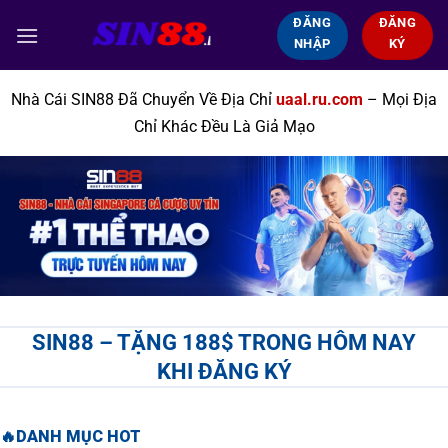
Chuyển
ĐĂNG
ĐĂNG
đến
NHẬP
KÝ
nội
dung
Nhà Cái SIN88 Đã Chuyển Về Địa Chỉ
uaal.ru.com
– Mọi Địa
Chỉ Khác Đều Là Giả Mạo
SIN88 – TẶNG 188$ TRONG HÔM NAY
KHI ĐĂNG KÝ
🔥DANH MỤC HOT