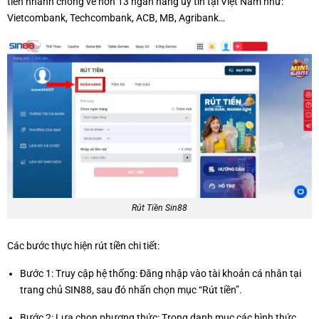
tiền nhanh chóng về hơn 13 ngân hàng uy tín tại Việt Nam như:
Vietcombank, Techcombank, ACB, MB, Agribank…
Rút Tiền Sin88
Các bước thực hiện rút tiền chi tiết:
Bước 1: Truy cập hệ thống: Đăng nhập vào tài khoản cá nhân tại
trang chủ SIN88, sau đó nhấn chọn mục “Rút tiền”.
Bước 2: Lựa chọn phương thức: Trong danh mục các hình thức