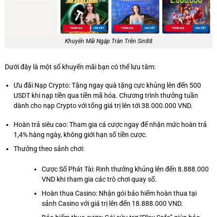
Khuyến Mãi Ngập Tràn Trên Sin88
Dưới đây là một số khuyến mãi bạn có thể lưu tâm:
Ưu đãi Nạp Crypto: Tặng ngay quà tặng cực khủng lên đến 500
USDT khi nạp tiền qua tiền mã hóa. Chương trình thưởng tuần
dành cho nạp Crypto với tổng giá trị lên tới 38.000.000 VND.
Hoàn trả siêu cao: Tham gia cá cược ngay để nhận mức hoàn trả
1,4% hàng ngày, không giới hạn số tiền cược.
Thưởng theo sảnh chơi:
Cược Số Phát Tài: Rinh thưởng khủng lên đến 8.888.000
VND khi tham gia các trò chơi quay số.
Hoàn thua Casino: Nhận gói bảo hiểm hoàn thua tại
sảnh Casino với giá trị lên đến 18.888.000 VND.