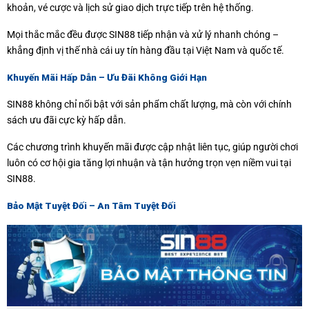
khoản, vé cược và lịch sử giao dịch trực tiếp trên hệ thống.
Mọi thắc mắc đều được SIN88 tiếp nhận và xử lý nhanh chóng –
khẳng định vị thế nhà cái uy tín hàng đầu tại Việt Nam và quốc tế.
Khuyến Mãi Hấp Dẫn – Ưu Đãi Không Giới Hạn
SIN88 không chỉ nổi bật với sản phẩm chất lượng, mà còn với chính
sách ưu đãi cực kỳ hấp dẫn.
Các chương trình khuyến mãi được cập nhật liên tục, giúp người chơi
luôn có cơ hội gia tăng lợi nhuận và tận hưởng trọn vẹn niềm vui tại
SIN88.
Bảo Mật Tuyệt Đối – An Tâm Tuyệt Đối