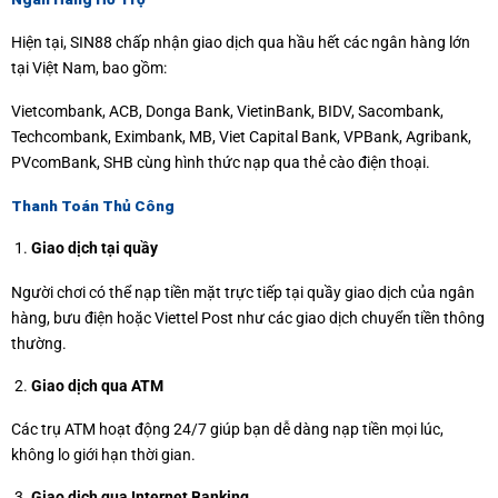
Hiện tại, SIN88 chấp nhận giao dịch qua hầu hết các ngân hàng lớn
tại Việt Nam, bao gồm:
Vietcombank, ACB, Donga Bank, VietinBank, BIDV, Sacombank,
Techcombank, Eximbank, MB, Viet Capital Bank, VPBank, Agribank,
PVcomBank, SHB cùng hình thức nạp qua thẻ cào điện thoại.
Thanh Toán Thủ Công
Giao dịch tại quầy
Người chơi có thể nạp tiền mặt trực tiếp tại quầy giao dịch của ngân
hàng, bưu điện hoặc Viettel Post như các giao dịch chuyển tiền thông
thường.
Giao dịch qua ATM
Các trụ ATM hoạt động 24/7 giúp bạn dễ dàng nạp tiền mọi lúc,
không lo giới hạn thời gian.
Giao dịch qua Internet Banking