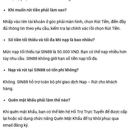
Khi muốn rút tiền phải làm sao?
Nhấp vào tên tài khoản ở góc phải màn hình, chọn Rút Tiền, điền đầy
đủ thông tin theo yêu cầu, kiểm tra lại chính xác rồi chọn Rút Tiền.
Số tiền tối thiểu và tối đa khi nạp là bao nhiêu?
Mức nạp tối thiểu tại SIN88 là 50.000 VND. Bạn có thể nạp nhiều hơn
tùy nhu cầu. SIN88 không giới hạn số tiền nạp tối đa.
Nạp và rút tại SIN88 có tốn phí không?
Không. SIN88 hỗ trợ toàn bộ phí giao dịch Nạp – Rút cho khách
hàng.
Quên mật khẩu phải làm thế nào?
Khi quên mật khẩu, bạn có thể liên hệ Hỗ Trợ Trực Tuyến để được cấp
lại hoặc sử dụng chức năng Quên Mật Khẩu để tự khôi phục qua
email đăng ký.