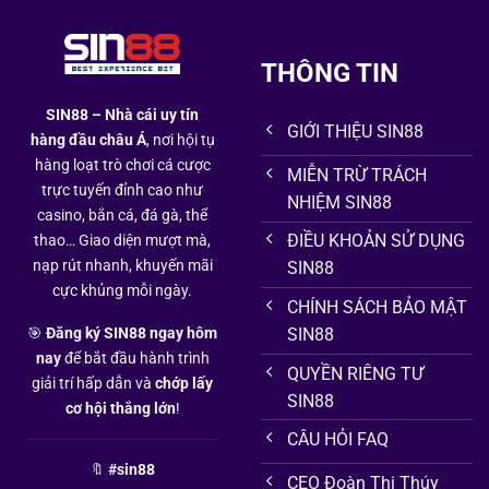
THÔNG TIN
SIN88
– Nhà cái uy tín
GIỚI THIỆU SIN88
hàng đầu châu Á
, nơi hội tụ
hàng loạt trò chơi cá cược
MIỄN TRỪ TRÁCH
trực tuyến đỉnh cao như
NHIỆM SIN88
casino, bắn cá, đá gà, thể
ĐIỀU KHOẢN SỬ DỤNG
thao… Giao diện mượt mà,
nạp rút nhanh, khuyến mãi
SIN88
cực khủng mỗi ngày.
CHÍNH SÁCH BẢO MẬT
🎯
Đăng ký SIN88 ngay hôm
SIN88
nay
để bắt đầu hành trình
QUYỀN RIÊNG TƯ
giải trí hấp dẫn và
chớp lấy
SIN88
cơ hội thắng lớn
!
CÂU HỎI FAQ
🔖
#sin88
CEO Đoàn Thị Thúy