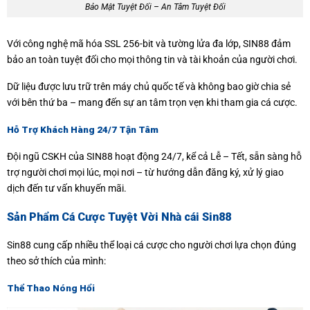
Bảo Mật Tuyệt Đối – An Tâm Tuyệt Đối
Với công nghệ mã hóa SSL 256-bit và tường lửa đa lớp, SIN88 đảm
bảo an toàn tuyệt đối cho mọi thông tin và tài khoản của người chơi.
Dữ liệu được lưu trữ trên máy chủ quốc tế và không bao giờ chia sẻ
với bên thứ ba – mang đến sự an tâm trọn vẹn khi tham gia cá cược.
Hỗ Trợ Khách Hàng 24/7 Tận Tâm
Đội ngũ CSKH của SIN88 hoạt động 24/7, kể cả Lễ – Tết, sẵn sàng hỗ
trợ người chơi mọi lúc, mọi nơi – từ hướng dẫn đăng ký, xử lý giao
dịch đến tư vấn khuyến mãi.
Sản Phẩm Cá Cược Tuyệt Vời Nhà cái Sin88
Sin88 cung cấp nhiều thể loại cá cược cho người chơi lựa chọn đúng
theo sở thích của mình:
Thể Thao Nóng Hổi