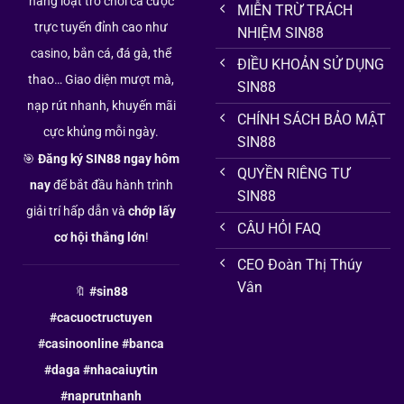
hàng loạt trò chơi cá cược
MIỄN TRỪ TRÁCH
trực tuyến đỉnh cao như
NHIỆM SIN88
casino, bắn cá, đá gà, thể
ĐIỀU KHOẢN SỬ DỤNG
thao… Giao diện mượt mà,
SIN88
nạp rút nhanh, khuyến mãi
CHÍNH SÁCH BẢO MẬT
cực khủng mỗi ngày.
SIN88
🎯
Đăng ký SIN88 ngay hôm
QUYỀN RIÊNG TƯ
nay
để bắt đầu hành trình
SIN88
giải trí hấp dẫn và
chớp lấy
CÂU HỎI FAQ
cơ hội thắng lớn
!
CEO Đoàn Thị Thúy
Vân
🔖
#sin88
#cacuoctructuyen
#casinoonline #banca
#daga #nhacaiuytin
#naprutnhanh