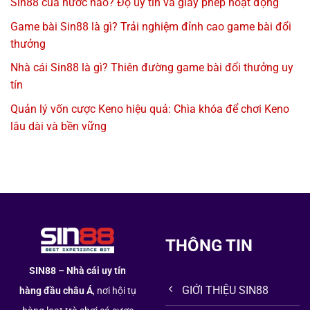
Sin88 của nước nào? Độ uy tín và giấy phép hoạt động
Game bài Sin88 là gì? Trải nghiệm đỉnh cao game bài đổi
thưởng
Nhà cái Sin88 là gì? Thiên đường game bài đổi thưởng uy
tín
Quản lý vốn cược Keno hiệu quả: Chìa khóa để chơi Keno
lâu dài và bền vững
THÔNG TIN
SIN88
– Nhà cái uy tín
GIỚI THIỆU SIN88
hàng đầu châu Á
, nơi hội tụ