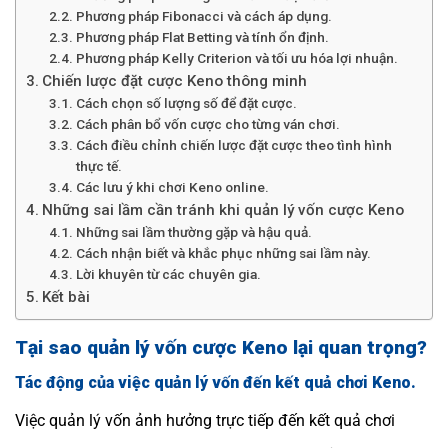
Phương pháp Fibonacci và cách áp dụng.
Phương pháp Flat Betting và tính ổn định.
Phương pháp Kelly Criterion và tối ưu hóa lợi nhuận.
Chiến lược đặt cược Keno thông minh
Cách chọn số lượng số để đặt cược.
Cách phân bổ vốn cược cho từng ván chơi.
Cách điều chỉnh chiến lược đặt cược theo tình hình
thực tế.
Các lưu ý khi chơi Keno online.
Những sai lầm cần tránh khi quản lý vốn cược Keno
Những sai lầm thường gặp và hậu quả.
Cách nhận biết và khắc phục những sai lầm này.
Lời khuyên từ các chuyên gia.
Kết bài
Tại sao quản lý vốn cược Keno lại quan trọng?
Tác động của việc quản lý vốn đến kết quả chơi Keno.
Việc quản lý vốn ảnh hưởng trực tiếp đến kết quả chơi