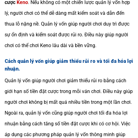
cược
Keno
. Nếu không có một chiến lược quản lý vốn hợp
lý, người chơi có thể dễ dàng mất kiểm soát và dẫn đến
thua lỗ nặng nề. Quản lý vốn giúp người chơi duy trì được
sự ổn định và kiểm soát được rủi ro. Điều này giúp người
chơi có thể chơi Keno lâu dài và bền vững.
Cách quản lý vốn giúp giảm thiểu rủi ro và tối đa hóa lợi
nhuận.
Quản lý vốn giúp người chơi giảm thiểu rủi ro bằng cách
giới hạn số tiền đặt cược trong mỗi ván chơi. Điều này giúp
người chơi không bị mất quá nhiều tiền trong một lần chơi.
Ngoài ra, quản lý vốn cũng giúp người chơi tối đa hóa lợi
nhuận bằng cách tăng số tiền đặt cược khi có cơ hội. Việc
áp dụng các phương pháp quản lý vốn thông minh giúp