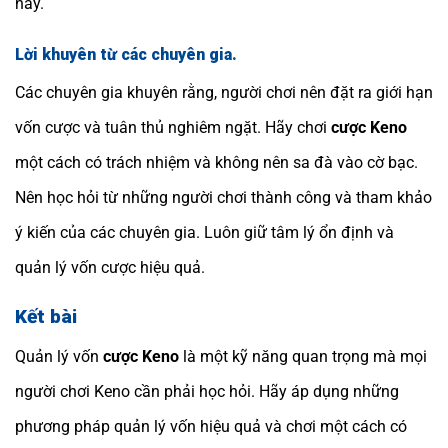
này.
Lời khuyên từ các chuyên gia.
Các chuyên gia khuyên rằng, người chơi nên đặt ra giới hạn
vốn cược và tuân thủ nghiêm ngặt. Hãy chơi
cược Keno
một cách có trách nhiệm và không nên sa đà vào cờ bạc.
Nên học hỏi từ những người chơi thành công và tham khảo
ý kiến của các chuyên gia. Luôn giữ tâm lý ổn định và
quản lý vốn cược hiệu quả.
Kết bài
Quản lý vốn
cược Keno
là một kỹ năng quan trọng mà mọi
người chơi Keno cần phải học hỏi. Hãy áp dụng những
phương pháp quản lý vốn hiệu quả và chơi một cách có