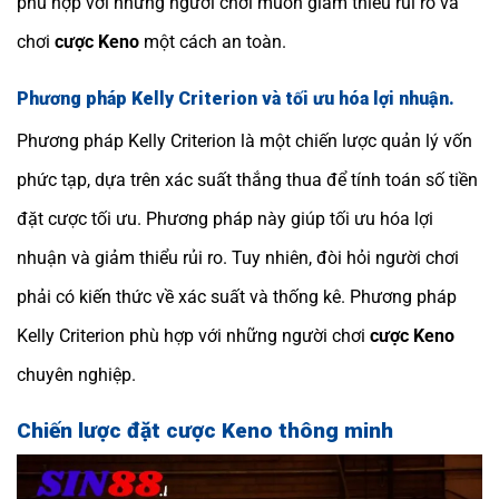
phù hợp với những người chơi muốn giảm thiểu rủi ro và
chơi
cược Keno
một cách an toàn.
Phương pháp Kelly Criterion và tối ưu hóa lợi nhuận.
Phương pháp Kelly Criterion là một chiến lược quản lý vốn
phức tạp, dựa trên xác suất thắng thua để tính toán số tiền
đặt cược tối ưu. Phương pháp này giúp tối ưu hóa lợi
nhuận và giảm thiểu rủi ro. Tuy nhiên, đòi hỏi người chơi
phải có kiến thức về xác suất và thống kê. Phương pháp
Kelly Criterion phù hợp với những người chơi
cược Keno
chuyên nghiệp.
Chiến lược đặt cược Keno thông minh