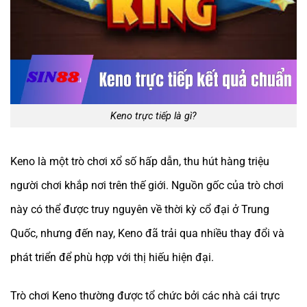
Keno trực tiếp là gì?
Keno là một trò chơi xổ số hấp dẫn, thu hút hàng triệu
người chơi khắp nơi trên thế giới. Nguồn gốc của trò chơi
này có thể được truy nguyên về thời kỳ cổ đại ở Trung
Quốc, nhưng đến nay, Keno đã trải qua nhiều thay đổi và
phát triển để phù hợp với thị hiếu hiện đại.
Trò chơi Keno thường được tổ chức bởi các nhà cái trực