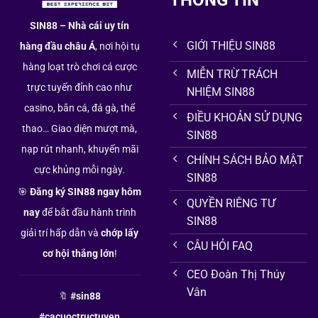
THÔNG TIN
SIN88
– Nhà cái uy tín
GIỚI THIỆU SIN88
hàng đầu châu Á
, nơi hội tụ
hàng loạt trò chơi cá cược
MIỄN TRỪ TRÁCH
trực tuyến đỉnh cao như
NHIỆM SIN88
casino, bắn cá, đá gà, thể
ĐIỀU KHOẢN SỬ DỤNG
thao… Giao diện mượt mà,
SIN88
nạp rút nhanh, khuyến mãi
CHÍNH SÁCH BẢO MẬT
cực khủng mỗi ngày.
SIN88
🎯
Đăng ký SIN88 ngay hôm
QUYỀN RIÊNG TƯ
nay
để bắt đầu hành trình
SIN88
giải trí hấp dẫn và
chớp lấy
CÂU HỎI FAQ
cơ hội thắng lớn
!
CEO Đoàn Thị Thúy
Vân
🔖
#sin88
#cacuoctructuyen