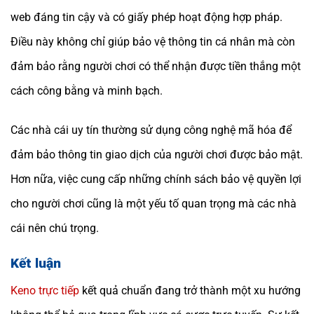
web đáng tin cậy và có giấy phép hoạt động hợp pháp.
Điều này không chỉ giúp bảo vệ thông tin cá nhân mà còn
đảm bảo rằng người chơi có thể nhận được tiền thắng một
cách công bằng và minh bạch.
Các nhà cái uy tín thường sử dụng công nghệ mã hóa để
đảm bảo thông tin giao dịch của người chơi được bảo mật.
Hơn nữa, việc cung cấp những chính sách bảo vệ quyền lợi
cho người chơi cũng là một yếu tố quan trọng mà các nhà
cái nên chú trọng.
Kết luận
Keno trực tiếp
kết quả chuẩn
đang trở thành một xu hướng