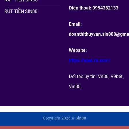
Điện thoại: 0954382133
RÚT TIỀN SIN88
Email:
doanthithuyvan.sin888@gma
Website:
https://uaal.ru.com/
Đối tác uy tín:
Vn88
,
V9bet
,
Vin88
,
Copyright 2026 ©
Sin88