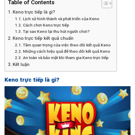
Table of Contents
Keno trực tiếp là gì?
Lịch sử hình thành và phát triển của Keno
Cách chơi Keno trực tiếp
Tại sao Keno lại thu hút người chơi?
Keno trực tiếp kết quả chuẩn
Tầm quan trọng của việc theo dõi kết quả Keno
Những cách hiệu quả để theo dõi kết quả Keno
An toàn và bảo mật khi tham gia Keno trực tiếp
Kết luận
Keno trực tiếp là gì?