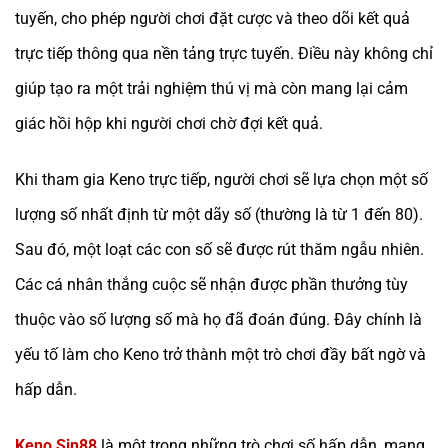
tuyến, cho phép người chơi đặt cược và theo dõi kết quả
trực tiếp thông qua nền tảng trực tuyến. Điều này không chỉ
giúp tạo ra một trải nghiệm thú vị mà còn mang lại cảm
giác hồi hộp khi người chơi chờ đợi kết quả.
Khi tham gia Keno trực tiếp, người chơi sẽ lựa chọn một số
lượng số nhất định từ một dãy số (thường là từ 1 đến 80).
Sau đó, một loạt các con số sẽ được rút thăm ngẫu nhiên.
Các cá nhân thắng cuộc sẽ nhận được phần thưởng tùy
thuộc vào số lượng số mà họ đã đoán đúng. Đây chính là
yếu tố làm cho Keno trở thành một trò chơi đầy bất ngờ và
hấp dẫn.
Keno Sin88
là một trong những trò chơi số hấp dẫn, mang