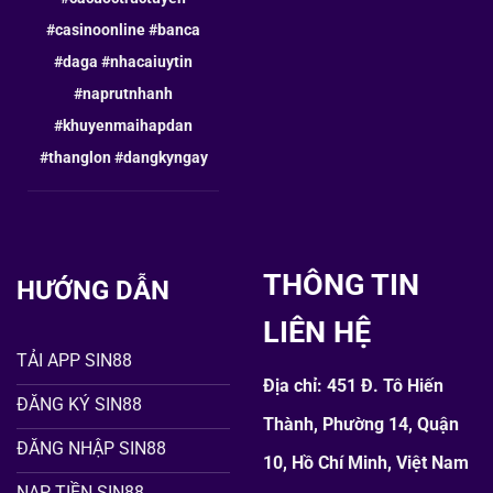
#casinoonline #banca
#daga #nhacaiuytin
#naprutnhanh
#khuyenmaihapdan
#thanglon #dangkyngay
THÔNG TIN
HƯỚNG DẪN
LIÊN HỆ
TẢI APP SIN88
Địa chỉ: 451 Đ. Tô Hiến
ĐĂNG KÝ SIN88
Thành, Phường 14, Quận
ĐĂNG NHẬP SIN88
10, Hồ Chí Minh, Việt Nam
NẠP TIỀN SIN88