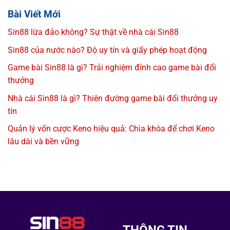
Bài Viết Mới
Sin88 lừa đảo không? Sự thật về nhà cái Sin88
Sin88 của nước nào? Độ uy tín và giấy phép hoạt động
Game bài Sin88 là gì? Trải nghiệm đỉnh cao game bài đổi
thưởng
Nhà cái Sin88 là gì? Thiên đường game bài đổi thưởng uy
tín
Quản lý vốn cược Keno hiệu quả: Chìa khóa để chơi Keno
lâu dài và bền vững