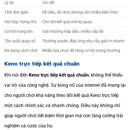
Lý do
Chi tiết
Tính đơn giản
Dễ hiểu, dễ chơi, không cần nhiều kiến thức
Hồi hộp, hứng thú
Chờ đợi kết quả mỗi kỳ quay
Cơ hội trúng lớn
Giải thưởng hấp dẫn, nhiều cấp độ
Tần suất quay số
Thường xuyên, đáp ứng nhu cầu giải trí nhanh
Đa dạng cách chơi
Nhiều lựa chọn để tăng cơ hội trúng thưởng
Keno trực tiếp kết quả chuẩn
Khi nói đến
Keno trực tiếp kết quả chuẩn
, không thể thiếu
vai trò của công nghệ. Sự bùng nổ của internet đã mang lại
cho người chơi khả năng theo dõi kết quả Keno trực tiếp
một cách chính xác và nhanh chóng. Điều này không chỉ
giúp người chơi tiết kiệm thời gian mà còn tăng cường trải
nghiệm cá cược của họ.