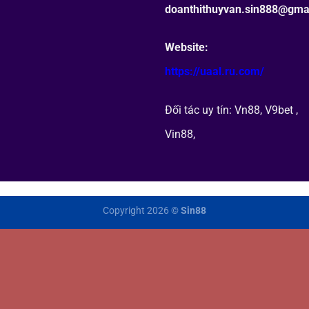
doanthithuyvan.sin888@gma
Website:
https://uaal.ru.com/
Đối tác uy tín:
Vn88
,
V9bet
,
Vin88
,
Copyright 2026 ©
Sin88