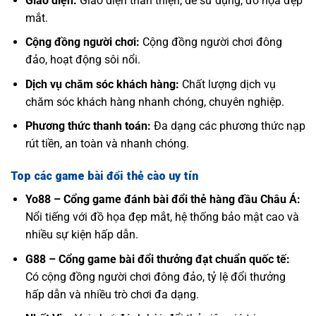
Giao diện:
Giao diện thân thiện, dễ sử dụng, đồ họa đẹp
mắt.
Cộng đồng người chơi:
Cộng đồng người chơi đông
đảo, hoạt động sôi nổi.
Dịch vụ chăm sóc khách hàng:
Chất lượng dịch vụ
chăm sóc khách hàng nhanh chóng, chuyên nghiệp.
Phương thức thanh toán:
Đa dạng các phương thức nạp
rút tiền, an toàn và nhanh chóng.
Top các game bài đổi thẻ cào uy tín
Yo88 – Cổng game đánh bài đổi thẻ hàng đầu Châu Á:
Nổi tiếng với đồ họa đẹp mắt, hệ thống bảo mật cao và
nhiều sự kiện hấp dẫn.
G88 – Cổng game bài đổi thưởng đạt chuẩn quốc tế:
Có cộng đồng người chơi đông đảo, tỷ lệ đổi thưởng
hấp dẫn và nhiều trò chơi đa dạng.