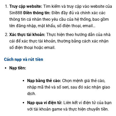
Truy cập website:
Tìm kiếm và truy cập vào website của
Sin888
Điền thông tin:
Điền đầy đủ và chính xác các
thông tin cá nhân theo yêu cầu của hệ thống, bao gồm
tên đăng nhập, mật khẩu, số điện thoại, email…
Xác thực tài khoản:
Thực hiện theo hướng dẫn của nhà
cái để xác thực tài khoản, thường bằng cách xác nhận
số điện thoại hoặc email.
Cách nạp và rút tiền
Nạp tiền:
Nạp bằng thẻ cào:
Chọn mệnh giá thẻ cào,
nhập mã thẻ và số seri, sau đó xác nhận giao
dịch.
Nạp qua ví điện tử:
Liên kết ví điện tử của bạn
với tài khoản game và thực hiện chuyển tiền.