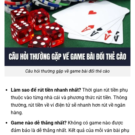
Câu hỏi thường gặp về game bài đổi thẻ cào
Làm sao để rút tiền nhanh nhất?
Thời gian rút tiền phụ
thuộc vào từng nhà cái và phương thức rút tiền. Thông
thường, rút tiền về ví điện tử sẽ nhanh hơn rút về ngân
hàng.
Game nào dễ thắng nhất?
Không có game nào được
đảm bảo là dễ thắng nhất. Kết quả của mỗi ván bài phụ