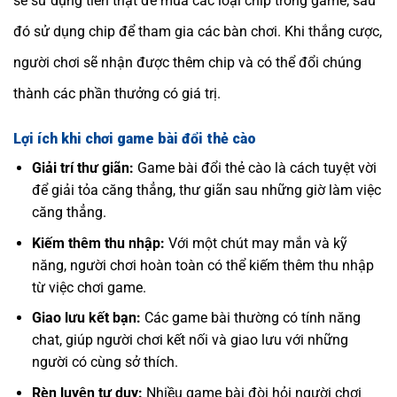
sẽ sử dụng tiền thật để mua các loại chip trong game, sau
đó sử dụng chip để tham gia các bàn chơi. Khi thắng cược,
người chơi sẽ nhận được thêm chip và có thể đổi chúng
thành các phần thưởng có giá trị.
Lợi ích khi chơi game bài đổi thẻ cào
Giải trí thư giãn:
Game bài đổi thẻ cào là cách tuyệt vời
để giải tỏa căng thẳng, thư giãn sau những giờ làm việc
căng thẳng.
Kiếm thêm thu nhập:
Với một chút may mắn và kỹ
năng, người chơi hoàn toàn có thể kiếm thêm thu nhập
từ việc chơi game.
Giao lưu kết bạn:
Các game bài thường có tính năng
chat, giúp người chơi kết nối và giao lưu với những
người có cùng sở thích.
Rèn luyện tư duy:
Nhiều game bài đòi hỏi người chơi