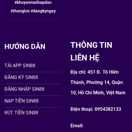
#khuyenmaihapdan
#thanglon #dangkyngay
THÔNG TIN
HƯỚNG DẪN
LIÊN HỆ
TẢI APP SIN88
Địa chỉ: 451 Đ. Tô Hiến
ĐĂNG KÝ SIN88
Thành, Phường 14, Quận
ĐĂNG NHẬP SIN88
10, Hồ Chí Minh, Việt Nam
NẠP TIỀN SIN88
Điện thoại: 0954382133
RÚT TIỀN SIN88
Email: