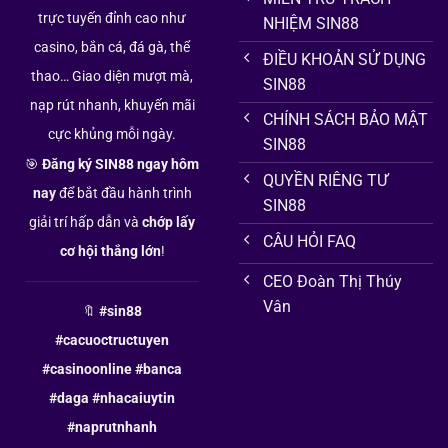
trực tuyến đỉnh cao như
NHIỆM SIN88
casino, bắn cá, đá gà, thể
ĐIỀU KHOẢN SỬ DỤNG
thao… Giao diện mượt mà,
SIN88
nạp rút nhanh, khuyến mãi
CHÍNH SÁCH BẢO MẬT
cực khủng mỗi ngày.
SIN88
🎯
Đăng ký SIN88 ngay hôm
QUYỀN RIÊNG TƯ
nay
để bắt đầu hành trình
SIN88
giải trí hấp dẫn và
chớp lấy
CÂU HỎI FAQ
cơ hội thắng lớn
!
CEO Đoàn Thị Thúy
Vân
🔖
#sin88
#cacuoctructuyen
#casinoonline #banca
#daga #nhacaiuytin
#naprutnhanh