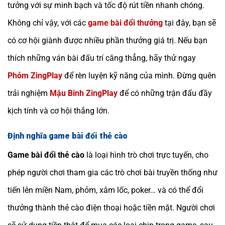
tưởng với sự minh bạch và tốc độ rút tiền nhanh chóng.
Không chỉ vậy, với các
game bài đổi thưởng
tại đây, bạn sẽ
có cơ hội giành được nhiều phần thưởng giá trị. Nếu bạn
thích những ván bài đấu trí căng thẳng, hãy thử ngay
Phỏm ZingPlay
để rèn luyện kỹ năng của mình. Đừng quên
trải nghiệm
Mậu Binh ZingPlay
để có những trận đấu đầy
kịch tính và cơ hội thắng lớn.
Định nghĩa
game bài đổi thẻ cào
Game bài đổi thẻ cào
là loại hình trò chơi trực tuyến, cho
phép người chơi tham gia các trò chơi bài truyền thống như
tiến lên miền Nam, phỏm, xâm lốc, poker… và có thể đổi
thưởng thành thẻ cào điện thoại hoặc tiền mặt. Người chơi