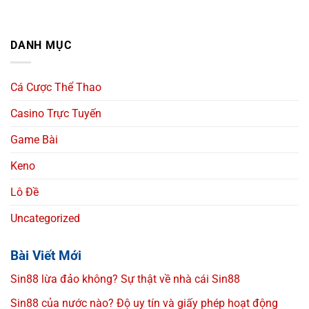
DANH MỤC
Cá Cược Thể Thao
Casino Trực Tuyến
Game Bài
Keno
Lô Đề
Uncategorized
Bài Viết Mới
Sin88 lừa đảo không? Sự thật về nhà cái Sin88
Sin88 của nước nào? Độ uy tín và giấy phép hoạt động