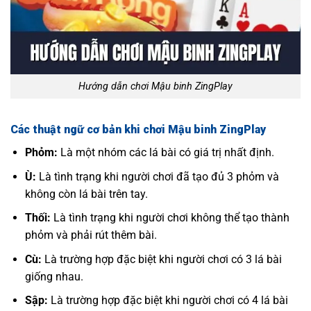
Hướng dẫn chơi Mậu binh ZingPlay
Các thuật ngữ cơ bản khi chơi Mậu binh ZingPlay
Phỏm:
Là một nhóm các lá bài có giá trị nhất định.
Ù:
Là tình trạng khi người chơi đã tạo đủ 3 phỏm và
không còn lá bài trên tay.
Thối:
Là tình trạng khi người chơi không thể tạo thành
phỏm và phải rút thêm bài.
Cù:
Là trường hợp đặc biệt khi người chơi có 3 lá bài
giống nhau.
Sập:
Là trường hợp đặc biệt khi người chơi có 4 lá bài