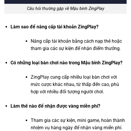
Câu hỏi thường gặp về Mậu binh ZingPlay
Làm sao để nâng cấp tài khoản ZingPlay?
Nâng cấp tài khoản bằng cách nạp thẻ hoặc
tham gia các sự kiện để nhận điểm thưởng.
Có những loại bàn chơi nào trong Mậu binh ZingPlay?
ZingPlay cung cấp nhiều loại bàn chơi với
mức cược khác nhau, từ thấp đến cao, phù
hợp với nhiều đối tượng người chơi.
Làm thế nào để nhận được vàng miễn phí?
Tham gia các sự kiện, mini game, hoàn thành
nhiệm vụ hàng ngày để nhận vàng miễn phí.