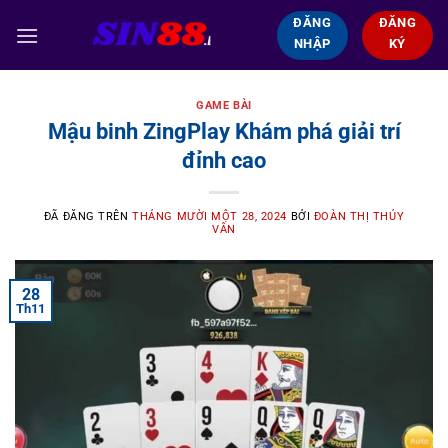
Chuyển
ĐĂNG
ĐĂNG
đến
NHẬP
KÝ
nội
dung
GAME BÀI
Mậu binh ZingPlay Khám phá giải trí
đỉnh cao
ĐÃ ĐĂNG TRÊN
THÁNG MƯỜI MỘT 28, 2024
BỞI
ĐOÀN THỊ THÚY
VÂN
28
Th11