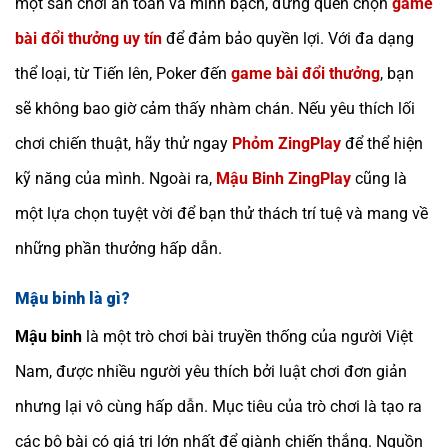
một sân chơi an toàn và minh bạch, đừng quên chọn
game
bài đổi thưởng uy tín
để đảm bảo quyền lợi. Với đa dạng
thể loại, từ Tiến lên, Poker đến
game bài đổi thưởng
, bạn
sẽ không bao giờ cảm thấy nhàm chán. Nếu yêu thích lối
chơi chiến thuật, hãy thử ngay
Phỏm ZingPlay
để thể hiện
kỹ năng của mình. Ngoài ra,
Mậu Binh ZingPlay
cũng là
một lựa chọn tuyệt vời để bạn thử thách trí tuệ và mang về
những phần thưởng hấp dẫn.
Mậu binh là gì?
Mậu binh
là một trò chơi bài truyền thống của người Việt
Nam, được nhiều người yêu thích bởi luật chơi đơn giản
nhưng lại vô cùng hấp dẫn. Mục tiêu của trò chơi là tạo ra
các bộ bài có giá trị lớn nhất để giành chiến thắng. Nguồn