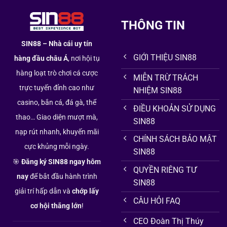
THÔNG TIN
SIN88
– Nhà cái uy tín
GIỚI THIỆU SIN88
hàng đầu châu Á
, nơi hội tụ
hàng loạt trò chơi cá cược
MIỄN TRỪ TRÁCH
trực tuyến đỉnh cao như
NHIỆM SIN88
casino, bắn cá, đá gà, thể
ĐIỀU KHOẢN SỬ DỤNG
thao… Giao diện mượt mà,
SIN88
nạp rút nhanh, khuyến mãi
CHÍNH SÁCH BẢO MẬT
cực khủng mỗi ngày.
SIN88
🎯
Đăng ký SIN88 ngay hôm
QUYỀN RIÊNG TƯ
nay
để bắt đầu hành trình
SIN88
giải trí hấp dẫn và
chớp lấy
CÂU HỎI FAQ
cơ hội thắng lớn
!
CEO Đoàn Thị Thúy