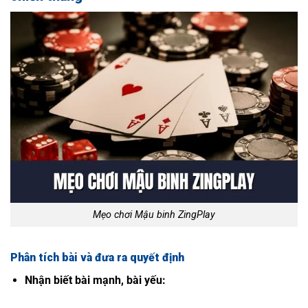
Mẹo chơi Mậu binh ZingPlay
Phân tích bài và đưa ra quyết định
Nhận biết bài mạnh, bài yếu: