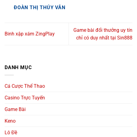
ĐOÀN THỊ THÚY VÂN
Game bài đổi thưởng uy tín
Binh xập xám ZingPlay
chỉ có duy nhất tại Sin888
DANH MỤC
Cá Cược Thể Thao
Casino Trực Tuyến
Game Bài
Keno
Lô Đề